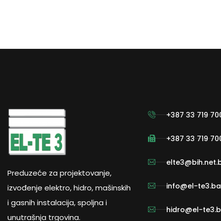
+387 33 719 70
+387 33 719 70
elte3@bih.net.
Preduzeće za projektovanje,
info@el-te3.ba
izvođenje elektro, hidro, mašinskih
i gasnih instalacija, spoljna i
hidro@el-te3.
unutrašnja trgovina.