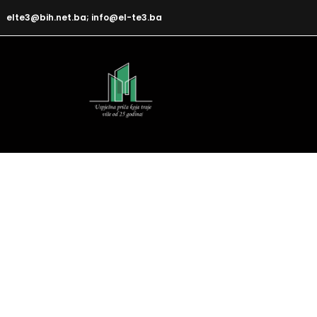
elte3@bih.net.ba; info@el-te3.ba