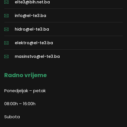
elte3@bih.net.ba
info@el-te3.ba
hidro@el-te3.ba
elektro@el-te3.ba
masinstvo@el-te3.ba
Radno vrijeme
Ponedjeljak – petak
08:00h – 16:00h
Subota