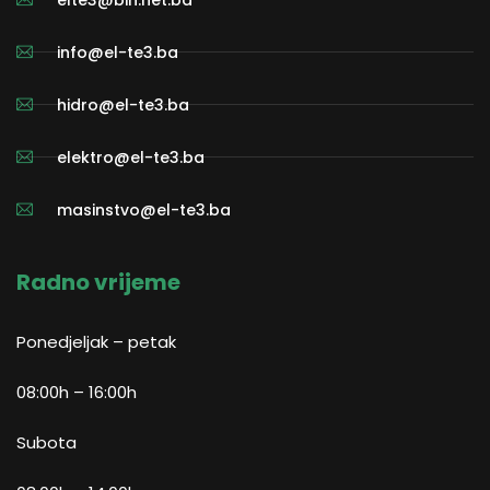
info@el-te3.ba
hidro@el-te3.ba
elektro@el-te3.ba
masinstvo@el-te3.ba
Radno vrijeme
Ponedjeljak – petak
08:00h – 16:00h
Subota