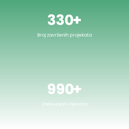
359
+
Broj završenih projekata
1,077
+
Zadovoljnih klijenata